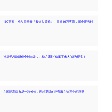
190万起，抢占四季青「餐饮头等舱」！日迎16万客流，掘金正当时
神算子AI诊断仪全球首发，共轨之家让“修车不求人”成为现实！
在国际高端市场一路长虹，理想卫浴的秘密藏在这三个问题里