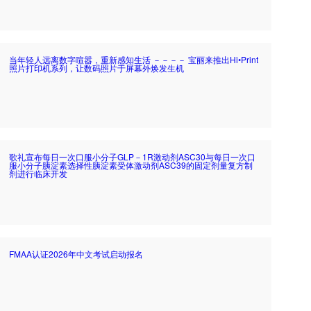
当年轻人远离数字喧嚣，重新感知生活 －－－－ 宝丽来推出Hi•Print
照片打印机系列，让数码照片于屏幕外焕发生机
歌礼宣布每日一次口服小分子GLP－1R激动剂ASC30与每日一次口
服小分子胰淀素选择性胰淀素受体激动剂ASC39的固定剂量复方制
剂进行临床开发
FMAA认证2026年中文考试启动报名